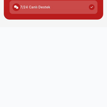
7/24 Canlı Destek