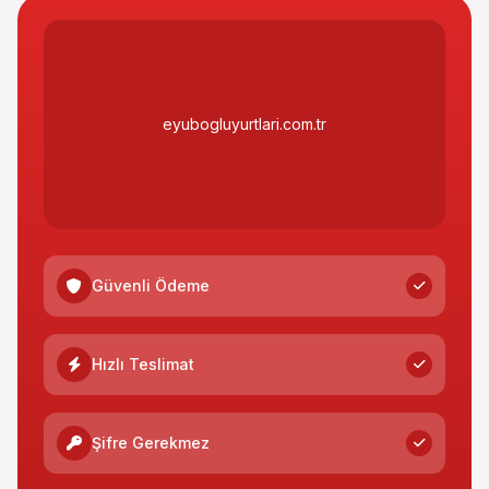
eyubogluyurtlari.com.tr
Güvenli Ödeme
Hızlı Teslimat
Şifre Gerekmez