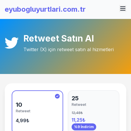
eyubogluyurtlari.com.tr
Retweet Satın Al
Twitter (X) için retweet satın al hizmetleri
25
10
Retweet
Retweet
12,48₺
11,25₺
4,99₺
%9 İndirim