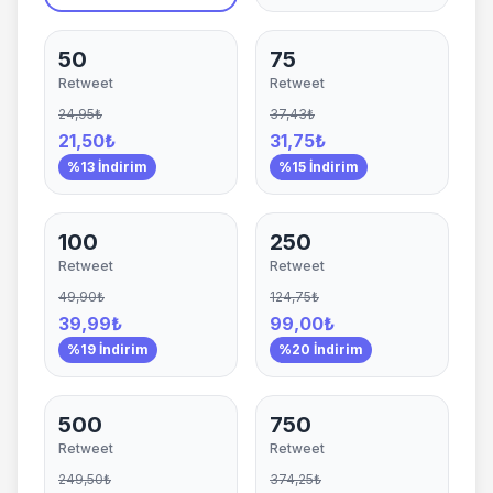
50
75
Retweet
Retweet
24,95₺
37,43₺
21,50₺
31,75₺
%13 İndirim
%15 İndirim
100
250
Retweet
Retweet
49,90₺
124,75₺
39,99₺
99,00₺
%19 İndirim
%20 İndirim
500
750
Retweet
Retweet
249,50₺
374,25₺